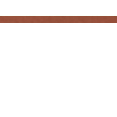
Bienvenue à Tataouine Les
Bains
"Un Hammam traditionnel niché au bord des
quais de la Fontaine"