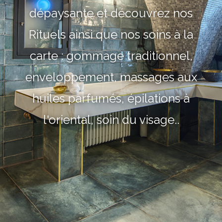
dépaysante et découvrez nos
Rituels ainsi que nos soins à la
carte : gommage traditionnel,
enveloppement, massages aux
huiles parfumés, épilations à
l'oriental, soin du visage..